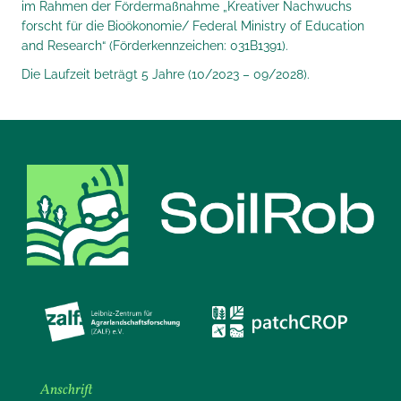
im Rahmen der Fördermaßnahme „Kreativer Nachwuchs
forscht für die Bioökonomie/ Federal Ministry of Education
and Research“ (Förderkennzeichen: 031B1391).
Die Laufzeit beträgt 5 Jahre (10/2023 – 09/2028).
Anschrift